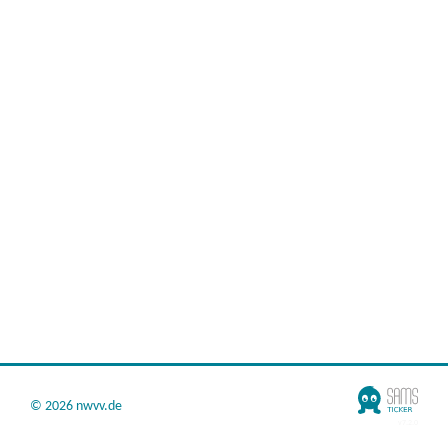
©
2026 nwvv.de
v7.2.0