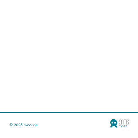
©
2026 nwvv.de
v7.2.0